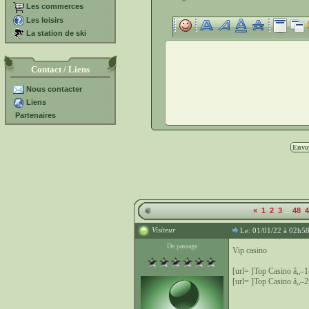
Les commerces
Les loisirs
La station de ski
Contact / Liens
Nous contacter
Liens
Partenaires
...
«
1
2
3
48
4
Visiteur
Le: 01/01/22 à 02h5
De passage
Vip casino
[url= ]Top Casino â„–1[
[url= ]Top Casino â„–2[