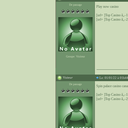
De passage
Play now casino
[url= ]Top Casino â„–1[
[url= ]Top Casino â„–2[
Groupe: Visiteur
Visiteur
Le: 01/01/22 à 01h4
De passage
Spin palace casino can
[url= ]Top Casino â„–1[
[url= ]Top Casino â„–2[