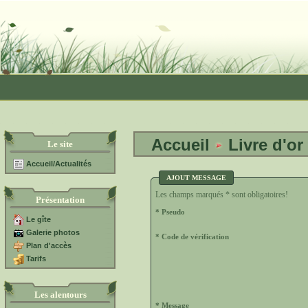
Accueil
Livre d'or
Le site
Accueil/Actualités
AJOUT MESSAGE
Les champs marqués * sont obligatoires!
Présentation
* Pseudo
Le gîte
Galerie photos
* Code de vérification
Plan d'accès
Tarifs
Les alentours
* Message