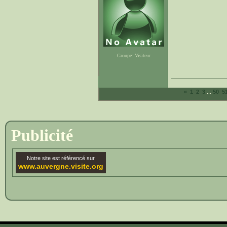
Groupe: Visiteur
...
«
1
2
3
50
5
Publicité
Notre site est référencé sur
www.auvergne.visite.org