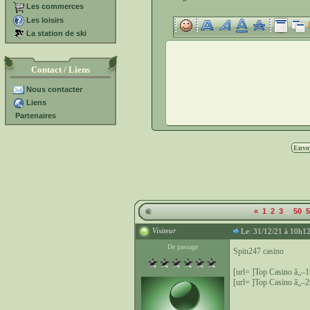
Les commerces
Les loisirs
La station de ski
Contact / Liens
Nous contacter
Liens
Partenaires
...
«
1
2
3
50
5
Visiteur
Le: 31/12/21 à 10h1
De passage
Spin247 casino
[url= ]Top Casino â„–1[
[url= ]Top Casino â„–2[