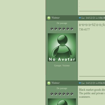
.
.
Visiteur
Le: 14/12/21 à 10h1
De passage
Ð“Ð°Ð´Ð°ÑŽ Ð´Ð¸Ñ
730-4177
Groupe: Visiteur
Visiteur
Le: 14/12/21 à 05h3
De passage
Black market goods div
The public and private
scammers.