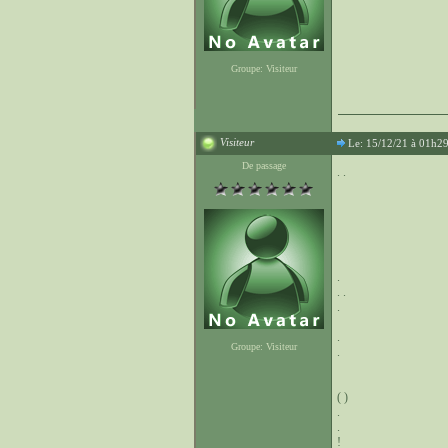
Groupe: Visiteur
Visiteur
Le: 15/12/21 à 01h2
De passage
. .
.
. .
.
.
Groupe: Visiteur
.
( )
.
.
!