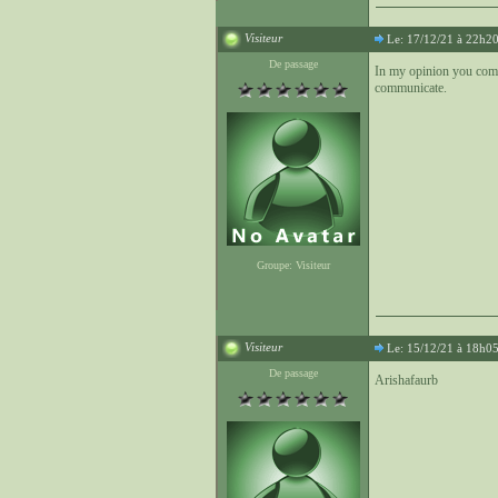
Visiteur
Le: 17/12/21 à 22h2
De passage
In my opinion you commi
communicate.
Groupe: Visiteur
Visiteur
Le: 15/12/21 à 18h0
De passage
Arishafaurb