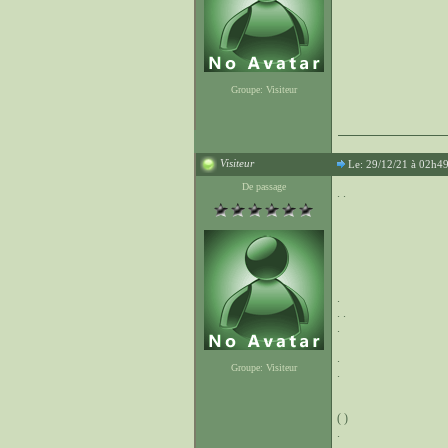
Groupe: Visiteur
Visiteur
Le: 29/12/21 à 02h4
De passage
. .
.
. .
.
.
Groupe: Visiteur
.
( )
.