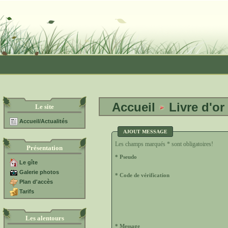
Accueil
Livre d'or
Le site
Accueil/Actualités
AJOUT MESSAGE
Les champs marqués * sont obligatoires!
Présentation
* Pseudo
Le gîte
Galerie photos
* Code de vérification
Plan d'accès
Tarifs
Les alentours
* Message