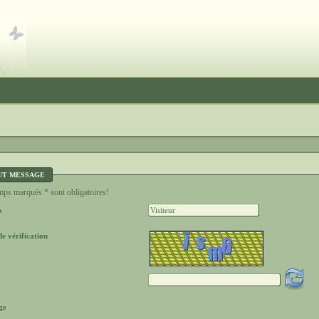
UT MESSAGE
ps marqués * sont obligatoires!
o
e vérification
ge