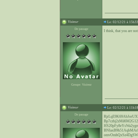
Visiteur
Le: 02/12/21 à 15h3
De passage
I think, that you are no
Groupe: Visiteur
Visiteur
Le: 02/12/21 à 11h1
De passage
RjrLqE9K69AbJorU
Bp7czbj2zMil6M2G
HS20pFy8eYsWa2ygr
BNIaxB9h51AqbMAr
omvOmhQxSz4DgSWt