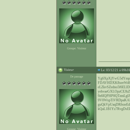
Groupe: Visiteur
Visiteur
Le: 03/12/21 à 09h1
De passage
Yg6XpXjYwG5dYmp
FDAVHDXK8xeeWd8t
eLZkvSZedno5f6ELI
yehvaeGXLOpzCEJkZ
9z6IQPHP0QTzmLgI
9V0WxpTiVRDpaKA
guQkVpUaqDRfezeE
kQaL1B1Yz7RvgDs
Groupe: Visiteur