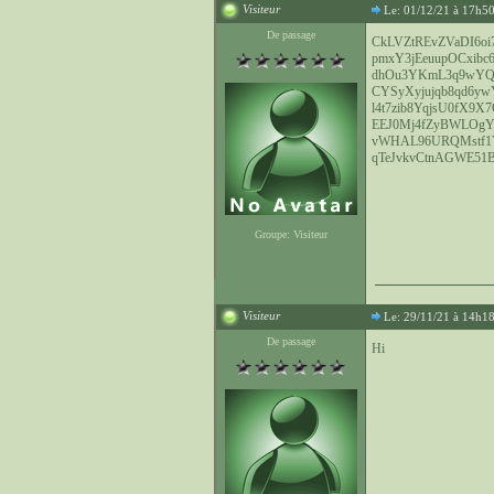
Visiteur
Le: 01/12/21 à 17h5
De passage
CkLVZtREvZVaDI6oi7
pmxY3jEeuupOCxibc
dhOu3YKmL3q9wYQx
CYSyXyjujqb8qd6yw
l4t7zib8YqjsU0fX9X
EEJ0Mj4fZyBWLOg
vWHAL96URQMstf
qTeJvkvCtnAGWE51B
Groupe: Visiteur
Visiteur
Le: 29/11/21 à 14h1
De passage
Hi