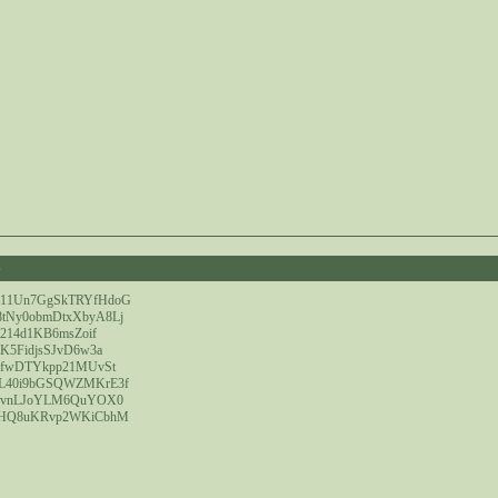
6
11Un7GgSkTRYfHdoG
Ny0obmDtxXbyA8Lj
D214d1KB6msZoif
K5FidjsSJvD6w3a
JfwDTYkpp21MUvSt
L40i9bGSQWZMKrE3f
dvnLJoYLM6QuYOX0
EHQ8uKRvp2WKiCbhM