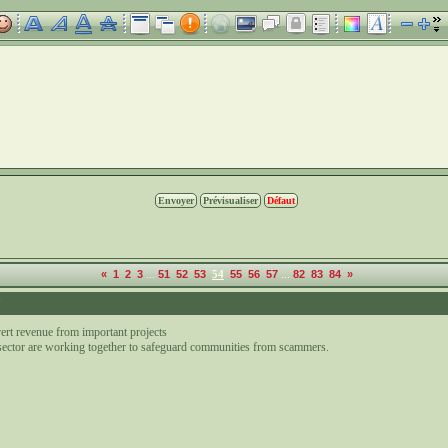
...
...
«
1
2
3
51
52
53
54
55
56
57
82
83
84
»
7
ert revenue from important projects
 sector are working together to safeguard communities from scammers.