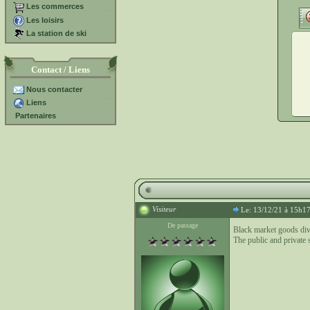
Les commerces
Les loisirs
La station de ski
Contact / Liens
Nous contacter
Liens
Partenaires
Visiteur
Le: 13/12/21 à 15h1
De passage
Black market goods div
The public and private