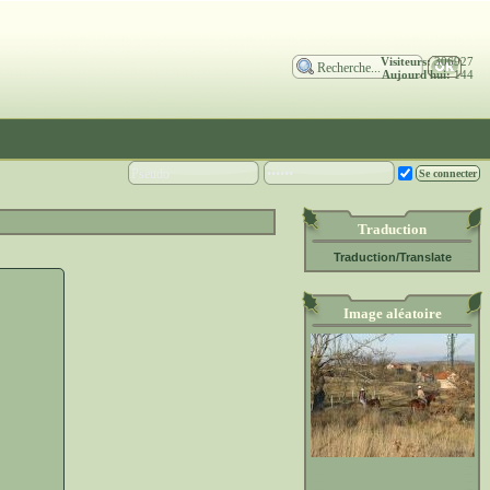
Visiteurs:
306927
Aujourd'hui:
144
Traduction
Traduction/Translate
Image aléatoire