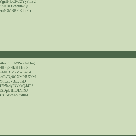
uYgnfNUGPGZYy8wB2
Ah10hD3cwfd6kQCT
vm1OMBBPtRshrPcr
4
i4hw05R9WPn59wQ4g
4IDqt8Hk6LLhnq8
aw60UXM7VrwhAhit
Rho9WDg0GXM9JU7xM
tfCc3V3itrzv5D
Pb5odyE4kKcQd4G6
YiGDpUHI6JkYfXJ
LCsJAPdsKvExthM