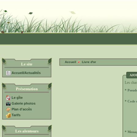
Accueil
Livre d'or
Le site
Accueil/Actualités
AJO
Les cham
Présentation
* Pseud
Le gîte
* Code d
Galerie photos
Plan d'accès
Tarifs
Les alentours
* Messa