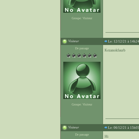
Groupe: Visiteur
Visiteur
Le: 12/12/21 à 14h2
De passage
Kezanokfaurb
Groupe: Visiteur
Visiteur
Le: 06/12/21 à 15h0
De passage
Hi