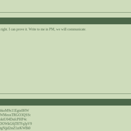
3
t right. I can prove it. Write to me in PM, we will communicate.
8
XbkoM9s11Egtx0HW
12WMeoxTRGO3QSSt
nktU04DnfcPHP4c
DOWkG6jT87FqJpV9
gNjjd2mZ1zrKWBi0