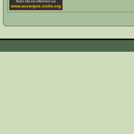
Notre site est référencé sur
www.auvergne.visite.org