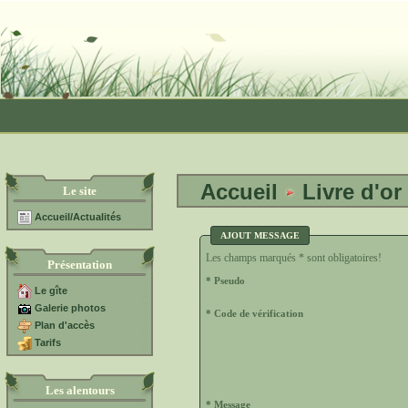
Accueil
Livre d'or
Le site
Accueil/Actualités
AJOUT MESSAGE
Les champs marqués * sont obligatoires!
Présentation
* Pseudo
Le gîte
Galerie photos
* Code de vérification
Plan d'accès
Tarifs
Les alentours
* Message