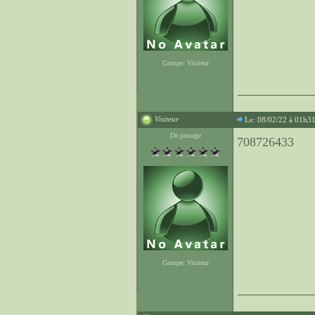
Groupe: Visiteur
Visiteur
Le: 08/02/22 à 01h3
De passage
708726433
Groupe: Visiteur