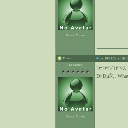
Groupe: Visiteur
Visiteur
Le: 10/01/22 à 01h5
De passage
Ð“Ð°Ð´Ð°ÑŽ
Ð»ÐµÑ‚. What
Groupe: Visiteur