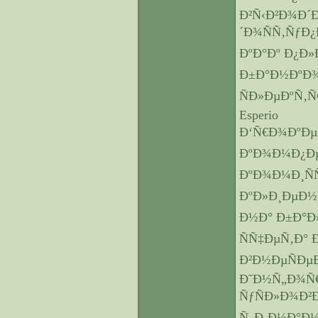
Ð²Ñ‹Ð²Ð¾Ð´Ð
´Ð¾ÑÑ‚ÑƒÐ¿
ÐºÐ°Ðº Ð¿Ð»
Ð±Ð°Ð½ÐºÐ¾
ÑÐ»ÐµÐºÑ‚
Esperio
Ð‘Ñ€Ð¾ÐºÐµÑ
ÐºÐ¾Ð¼Ð¿Ðµ
ÐºÐ¾Ð¼Ð¸Ñ
ÐºÐ»Ð¸ÐµÐ½Ñ
Ð½Ð° Ð±Ð°Ð
ÑÑ‡ÐµÑ‚Ð°
Ð²Ð½ÐµÑÐµ
Ð˜Ð½Ñ„Ð¾Ñ€
ÑƒÑÐ»Ð¾Ð²
Ñ„Ð¸Ð½Ð°Ð½