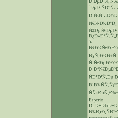
Ð²ÐµÐ´ÑƒÑ
´ÐµÐºÑÐ°Ñ… 
Ð’Ñ‹Ñ…Ð¾Ð´
Ñ€Ñ‹Ð½ÐºÐ¸ 
Ñ‡ÐµÑ€ÐµÐ·
Ð¿Ð»Ð°Ñ‚Ñ„Ð¾
5.
Ð¢Ð¾Ñ€Ð³Ð¾Ð
Ð§Ñ‚Ð¾Ð±Ñ‹ 
Ñ‚Ñ€ÐµÐ¹Ð´
Ð·Ð°Ñ€ÐµÐ³Ð
ÑÐ°Ð¹Ñ‚Ðµ 
Ð´Ð¾ÑÑ‚Ñƒ
ÑÑ‡ÐµÑ‚Ð¾Ð
Esperio
Ð¡ Ð±Ð¾Ð»Ð
Ð¾Ð¿Ð¸ÑÐ°