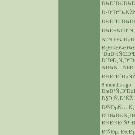
Ð¾Ð´Ð½Ð¾Ð¹
Ð·Ð°ÐºÐ»ÑŽ
Ð½Ð°ÐºÐ¾Ð¼
Ð¾Ð±Ñ€Ð°Ñ‚Ð
Ñ‡Ñ‚Ð¾ ÐµÐ
Ð¿Ð¾Ð¼Ð¾Ð³
´ÐµÐ½ÑŒÐ³Ð
ÐºÐ²Ð¸Ñ‚Ð°
ÑÐ¾Ñ…Ñ€Ð°
Ð½Ð°Ð´ÐµÑŽ
8 months ago
ÐœÐ°Ñ‚Ð²Ðµ
Ð§Ð¸Ñ‚Ð°ÑŽ 
Ð²ÑÐµÑ… Ñ‚
ÐºÐ¾Ð½Ñ‚Ð¾
Ð¼Ð¾Ð³Ñƒ Ð²
Ð²ÑÐµ. ÐœÐ