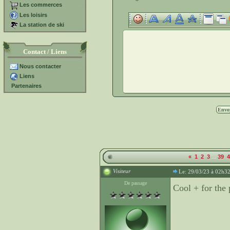
Les commerces
Les loisirs
La station de ski
Contact / Liens
Nous contacter
Liens
Partenaires
...
«
1
2
3
39
4
Visiteur
Le: 29/03/23 à 02h3
De passage
Cool + for the 