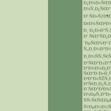
Ð¿Ð¾Ð»ÑŒÐ·
Ð¾Ñ‚Ð¿Ñ€Ð°Ð
Ð² ÑÐ»ÑƒÐ¶
Ð¢Ð¾Ñ€Ð³Ð¾
Ð¸ Ð¿Ð»Ð°Ñ‚
Ð’ Ñ€Ð°ÑÐ¿
´ÐµÑ€Ð¾Ð² 
Ñ„Ð¸Ð½Ð°Ð½
Ð¸Ð½ÑÑ‚Ñ€
Ð°Ñ€Ð°Ð±Ð°
ÐºÐ¾Ð¼Ð¿Ð°
Ñ€Ð°Ð·Ð»Ð¸
Ð²Ð°Ð»ÑŽÑ‚
ÐºÑ€Ð¸Ð¿Ñ‚
Ð´Ñ€Ð°Ð³Ð
Ð¼ÐµÑ‚Ð°Ð
ÑÑ‹Ñ€ÑŒÐµ
Ñ†ÐµÐ½Ð½Ñ