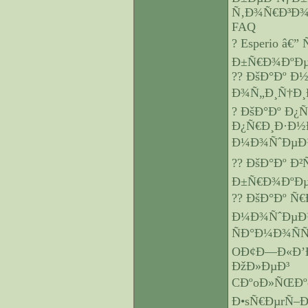
Ñ‚Ð¾Ñ€Ð³Ð¾
FAQ
? Esperio â€
Ð±Ñ€Ð¾ÐºÐµ
?? ÐšÐ°Ðº Ð
Ð¾Ñ„Ð¸Ñ†Ð¸Ð
? ÐšÐ°Ðº Ð¿
Ð¿Ñ€Ð¸Ð·Ð½
Ð¼Ð¾ÑˆÐµÐ½
?? ÐšÐ°Ðº Ð
Ð±Ñ€Ð¾ÐºÐµÑ
?? ÐšÐ°Ðº Ñ
Ð¼Ð¾ÑˆÐµÐ
ÑÐ°Ð¼Ð¾Ñ
OÐ¢Ð—Ð«Ð’Ð
ÐžÐ»ÐµÐ³
CÐºoÐ»ÑŒÐºo 
Ð•sÑ€ÐµrÑ–Ð