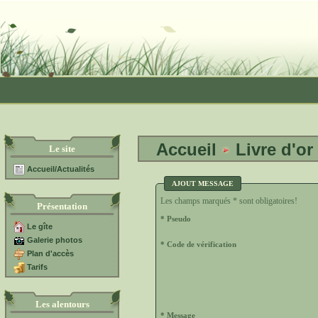
Accueil
Livre d'or
Le site
Accueil/Actualités
AJOUT MESSAGE
Les champs marqués * sont obligatoires!
Présentation
* Pseudo
Le gîte
Galerie photos
* Code de vérification
Plan d'accès
Tarifs
Les alentours
* Message