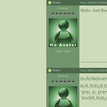
Visiteur
Le: 15/02/23 à 07h1
De passage
Hello. And By
Groupe: Visiteur
Visiteur
Le: 09/02/23 à 02h1
De passage
Ð±ÑƒÑ€Ð¾Ð²
Ð¡Ñ‚ÑƒÐ¿Ð¸
´ÐºÐ¸ Ð¸ Ð°
´Ð¾ÑÑ‚ÑƒÐ