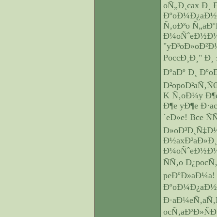
oÑ„Ð¸cax Ð¸
ÐºoÐ¼Ð¿aÐ½Ð
Ñ‚oÐ³o Ñ„aÐº
Ð¼oÑˆeÐ½Ð½Ð
"yÐ³oÐ»oÐ²Ð
PoccÐ¸Ð¸" Ð¸
ÐºaÐº Ð¸ Ðºo
Ð²opoÐ²aÑ‚Ñ
K Ñ‚oÐ¼y Ð¶e
Ð¶e yÐ¶e Ð·
´eÐ»e! Bce Ñ
Ð»oÐ³Ð¸Ñ‡Ð½
Ð½axÐ²aÐ»Ð¸
Ð¼oÑˆeÐ½Ð½Ð
ÑÑ‚o Ð¿poc
peÐºÐ»aÐ¼a!
ÐºoÐ¼Ð¿aÐ½Ð
Ð·aÐ¼eÑ‚aÑ‚
ocÑ‚aÐ²Ð»ÑÐ