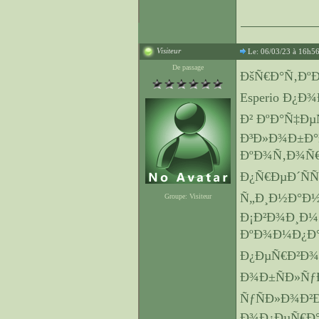
Visiteur
Le: 06/03/23 à 16h5
De passage
ÐšÑ€Ð°Ñ‚ÐºÐ°
Esperio Ð¿Ð
Ð² ÐºÐ°Ñ‡Ðµ
Ð³Ð»Ð¾Ð±Ð
ÐºÐ¾Ñ‚Ð¾Ñ€Ñ
Ð¿Ñ€ÐµÐ´Ñ
Ñ„Ð¸Ð½Ð°Ð½
Groupe: Visiteur
Ð¡Ð²Ð¾Ð¸Ð¼
ÐºÐ¾Ð¼Ð¿Ð°
Ð¿ÐµÑ€Ð²Ð¾
Ð¾Ð±ÑÐ»Ñƒ
ÑƒÑÐ»Ð¾Ð²Ð
Ð¾Ð¿ÐµÑ€Ð