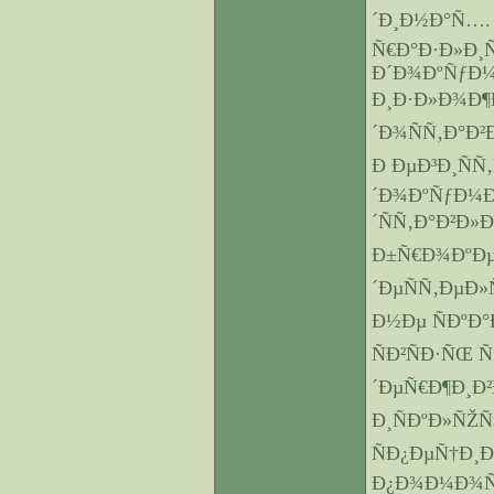
´Ð¸Ð½Ð°Ñ…. 
Ñ€Ð°Ð·Ð»Ð¸
Ð´Ð¾ÐºÑƒÐ¼
Ð¸Ð·Ð»Ð¾Ð¶
´Ð¾ÑÑ‚Ð°Ð²
Ð ÐµÐ³Ð¸Ñ
´Ð¾ÐºÑƒÐ¼Ð
´ÑÑ‚Ð°Ð²Ð»
Ð±Ñ€Ð¾ÐºÐµ
´ÐµÑÑ‚ÐµÐ
Ð½Ðµ ÑÐºÐ
ÑÐ²ÑÐ·ÑŒ 
´ÐµÑ€Ð¶Ð¸Ð²
Ð¸ÑÐºÐ»ÑŽ
ÑÐ¿ÐµÑ†Ð¸
Ð¿Ð¾Ð¼Ð¾Ñ