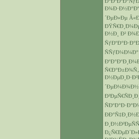
Ð°ÐºÐºÐ°Ñ
Ð¾Ð·Ð½Ð°Ðº
´ÐµÐ»Ðµ Â«Ð
ÐŸÑ€Ð¸Ð¼Ð
Ð½Ð¸ Ð² Ð¾
ÑƒÐºÐ°Ð·Ð°
ÑÑƒÐ¼Ð¼Ð° 
ÐºÐ°ÐºÐ¸Ð¼
Ñ€Ð°Ð±Ð¾Ñ‚
Ð½ÐµÐ¸Ð·Ð²
´ÐµÐ¼Ð¾Ð½
Ð²ÐµÑ€ÑÐ¸Ð
ÑÐºÐ°Ð·Ð°Ð
ÐÐ°Ñ‡Ð¸Ð½
Ð¸Ð½Ð²ÐµÑ
Ð¿Ñ€ÐµÐ´Ð»