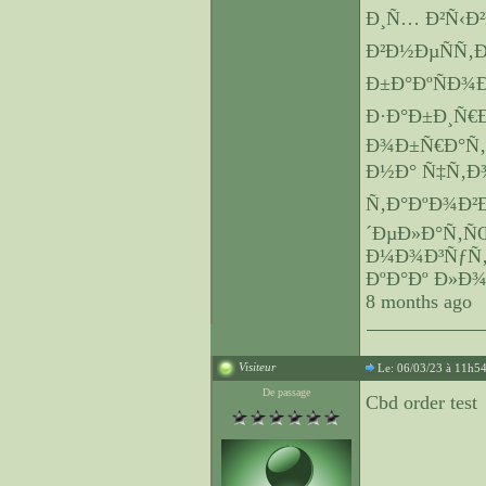
Ð¸Ñ… Ð²Ñ‹Ð
Ð²Ð½ÐµÑÑ‚Ð
Ð±Ð°ÐºÑÐ¾Ð
Ð·Ð°Ð±Ð¸Ñ€
Ð¾Ð±Ñ€Ð°Ñ‚
Ð½Ð° Ñ‡Ñ‚Ð
Ñ‚Ð°ÐºÐ¾Ð²Ð
´ÐµÐ»Ð°Ñ‚Ñ
Ð¼Ð¾Ð³ÑƒÑ‚â
ÐºÐ°Ðº Ð»Ð¾
8 months ago
Visiteur
Le: 06/03/23 à 11h5
De passage
Cbd order test