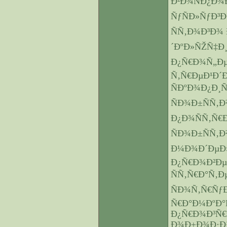
Ð²Ð¾ÑÐ¿Ð¾
ÑƒÑÐ»ÑƒÐ³Ð¾
ÑÑ‚Ð¾Ð³Ð
´ÐºÐ»ÑŽÑ‡Ð¸
Ð¿Ñ€Ð¾Ñ„Ð
Ñ‚Ñ€ÐµÐ¹Ð´
ÑÐºÐ¾Ð¿Ð¸
ÑÐ¾Ð±ÑÑ‚Ð
Ð¿Ð¾ÑÑ‚Ñ€
ÑÐ¾Ð±ÑÑ‚
Ð¼Ð¾Ð´ÐµÐ
Ð¿Ñ€Ð¾Ð²Ð
ÑÑ‚Ñ€Ð°Ñ‚Ð
ÑÐ¾Ñ‚Ñ€ÑƒÐ
Ñ€Ð°Ð¼ÐºÐ
Ð¿Ñ€Ð¾Ð³Ñ
Ð¾Ð±Ð¾Ð·Ð