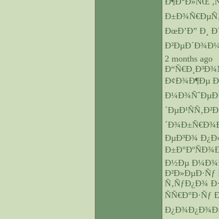
Ð¶Ð°Ð»ÑŒ ,Ñ
Ð±Ð¾Ñ€ÐµÑ‚Ñ
ÐœÐ’Ð” Ð¸ 
Ð²ÐµÐ´Ð¾Ð¼Ñ
2 months ago
Ð“Ñ€Ð¸Ð³Ð¾
Ð¢Ð¾Ð¶Ðµ Ð
Ð¼Ð¾ÑˆÐµÐ
´ÐµÐ¹ÑÑ‚Ð²
´Ð¾Ð±Ñ€Ð¾Ð
ÐµÐ³Ð¾ Ð¿Ð
Ð±Ð°ÐºÑÐ¾
Ð½Ðµ Ð¼Ð¾Ð
Ð²Ð»ÐµÐ·Ñƒ 
Ñ‚ÑƒÐ¿Ð¾ Ð
ÑÑ€Ð°Ð·Ñƒ 
Ð¿Ð¾Ð¿Ð¾Ð»