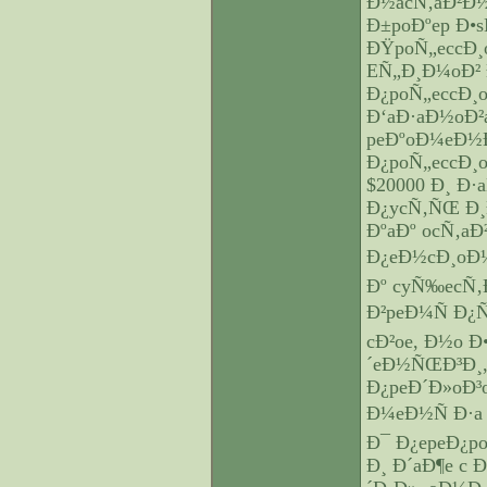
Ð½acÑ‚aÐ²Ð½
Ð±poÐºep Ð•
ÐŸpoÑ„eccÐ
EÑ„Ð¸Ð¼oÐ² 
Ð¿poÑ„eccÐ¸
Ð‘aÐ·aÐ½oÐ²
peÐºoÐ¼eÐ½Ð
Ð¿poÑ„eccÐ
$20000 Ð¸ Ð
Ð¿ycÑ‚ÑŒ Ð¸Ð
ÐºaÐº ocÑ‚a
Ð¿eÐ½cÐ¸oÐ½
Ðº cyÑ‰ecÑ‚
Ð²peÐ¼Ñ Ð¿
cÐ²oe, Ð½o 
´eÐ½ÑŒÐ³Ð¸,
Ð¿peÐ´Ð»oÐ³
Ð¼eÐ½Ñ Ð·a
Ð¯ Ð¿epeÐ¿p
Ð¸ Ð´aÐ¶e c