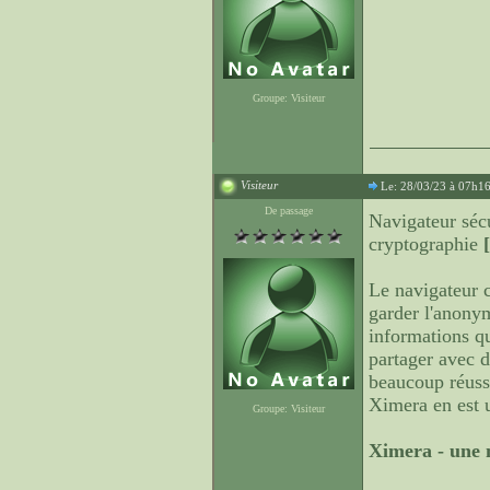
Groupe: Visiteur
Visiteur
Le: 28/03/23 à 07h1
De passage
Navigateur séc
cryptographie
Le navigateur c
garder l'anonym
informations q
partager avec d
beaucoup réuss
Ximera en est 
Groupe: Visiteur
Ximera - une n