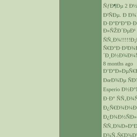
ÑƒÐ¶Ðµ 2 Ð½
Ð²ÑÐµ. Ð Ð
Ð·Ð°ÐºÐ°Ð·
Ð»ÑŽÐ´ÐµÐ¹
ÑÑ‚Ð¾!!!!!
Ñ€Ð°Ð·Ð²Ð¾
´Ð¸Ð½Ð¾Ð¼Ñƒ
8 months ago
Ð’Ð°Ð»ÐµÑ€Ð
ÐœÐ¾Ðµ ÑÐ
Esperio Ð½
Ð·Ð° ÑÑ‚Ð¾
Ð¿Ñ€Ð¾Ð¼Ðµ
Ð¿Ð¾Ð½ÑÐ»
ÑÑ‚Ð¾Ð»Ðº
Ð¾Ñ‚Ñ€Ð¾Ð½