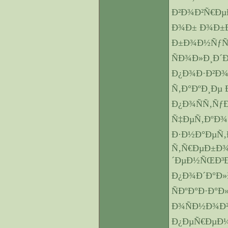
Ð²Ð¾Ð²Ñ€Ðµ
Ð¾Ð± Ð¾Ð±
Ð±Ð¾Ð½ÑƒÑ
ÑÐ¾Ð»Ð¸Ð´
Ð¿Ð¾Ð·Ð²Ð¾
Ñ‚Ð°ÐºÐ¸Ðµ
Ð¿Ð¾ÑÑ‚ÑƒÐ
Ñ‡ÐµÑ‚ÐºÐ¾.
Ð·Ð½Ð°ÐµÑ‚
Ñ‚Ñ€ÐµÐ±Ð¾
´ÐµÐ½ÑŒÐ³Ð¸
Ð¿Ð¾Ð´Ð°Ð»Ð
ÑÐºÐ°Ð·Ð°Ð
Ð¾ÑÐ½Ð¾Ð²
Ð¿ÐµÑ€ÐµÐ¼