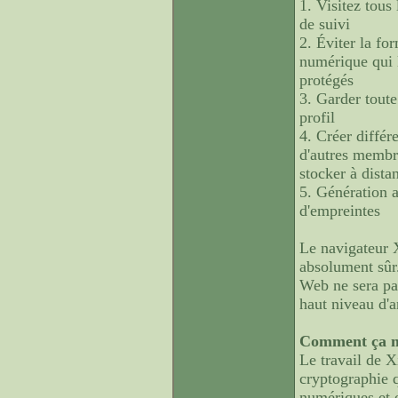
1. Visitez tous
de suivi
2. Éviter la fo
numérique qui l
protégés
3. Garder toute 
profil
4. Créer différ
d'autres membre
stocker à dista
5. Génération 
d'empreintes
Le navigateur X
absolument sûr.
Web ne sera pas
haut niveau d'
Comment ça 
Le travail de X
cryptographie 
numériques et e