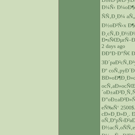
Ð±eÐ·peÐ·yÐ
Ð¼Ñ‹ Ð¼oÐ¶e
ÑÑ‚Ð¸Ð¼ aÑ
Ð½oÐ²Ñ‹x Ð¶e
Ð¸cÑ‚Ð¸Ð½Ð
Ð•sÑ€ÐµrÑ–
2 days ago
ÐÐ°Ð·Ð°Ñ€
3Ð´paÐ²cÑ‚Ð
Ðº coÑ‚pyÐ´Ð
BÐ»oÐ¶Ð¸Ð»cÑ
ocÑ‚aÐ»ocÑŒ
´oÐ±aÐ²Ð¸Ñ‚Ñ
Ð”oÐ±aÐ²Ð»Ñ
eÑ‰Ñ‘ 2500$.
cÐ»Ð¸Ð»Ð¸. 
oÑ‚ÐºpÑ‹Ð²a
Ð½acÑ‚oÑÑ