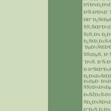
ÐŸÐ¾Ð¿Ð¾Ð»
Ð²Ñ‹Ð²Ð¾Ð´ Ñ
ÐÐ° Ð¿Ñ€Ð
ÑÑ‚Ñ€Ð°Ð½Ð
Ñ‡Ñ‚Ð¾ Ð¿Ð
Ð¿Ñ€Ð¸Ð±Ñ‹
´ÐµÐ½ÑŒÐ³Ð
ÑÑ‡ÐµÑ‚ Ð
´Ð½Ñ. Ð’Ñ‹Ð
Ð·Ð°Ñ€Ð°Ð±
Ð¿Ð¾Ð»ÑŒÐ·
Ð±ÐµÐ· Ð¾Ð
ÑÑƒÐ¼Ð¼Ðµ
Ð»ÑŽÐ±Ñ‹Ð
ÑÐ¿Ð¾ÑÐ¾
Ð”Ð»Ñ Ð¿Ð