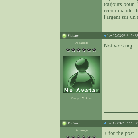
toujours pour l
recommander le
l'argent sur un
Visiteur
Le: 27/03/23 à 13h3
De passage
Not working
Groupe: Visiteur
Visiteur
Le: 17/03/23 à 11h3
De passage
+ for the post