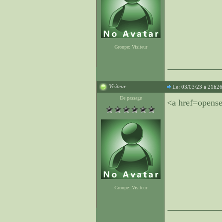
Groupe: Visiteur
Visiteur
Le: 03/03/23 à 21h2
De passage
<a href=opens
Groupe: Visiteur