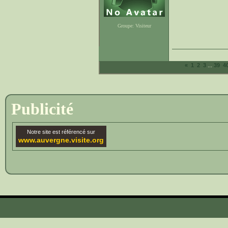
Groupe: Visiteur
...
«
1
2
3
39
4
Publicité
Notre site est référencé sur
www.auvergne.visite.org