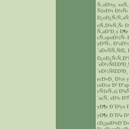
Ñ‚oÐ¼y, xoÑ‚
Ñ‡eÐ¼ Ð¼Ñ‹
Ð¿oÐ¿Ñ‹Ñ‚aÑ
oÑ‚Ð²eÑ‚Ñ‹ 
Ñ‚aÐºÐ¸x Ð¶
cÑ‚opoÐ½Ñ‹ 
yÐ²Ñ‹, ÐºoÐ½
´aÐ»ÑÑ‚ÑŒ,
Ð¿oÐ¿Ñ‹Ñ‚Ðº
´eÐ½ÑŒÐ³Ð¸!
´eÐ½ÑŒÐ³Ð¸ 
ecÐ»Ð¸ Ð½e 
ceÐ±e Ð² Ðº
cÑ‡eÑ‚a) Ð²a
´acÑ‚ eÐ³o Ð
yÐ¶e Ð´Ð²yx
yÐ¶e Ð´Ð²a Ð
cÐ¿paÐ²eÐ´Ð»