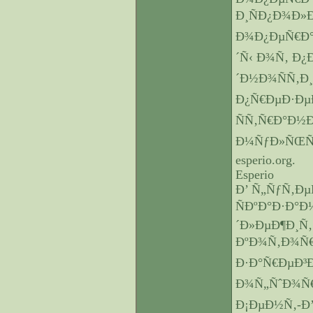
Ð¸ÑÐ¿Ð¾Ð»
Ð¾Ð¿ÐµÑ€Ð°Ñ
´Ñ‹ Ð¾Ñ‚ Ð¿
´Ð½Ð¾ÑÑ‚Ð¸
Ð¿Ñ€ÐµÐ·Ðµ
ÑÑ‚Ñ€Ð°Ð½
Ð¼ÑƒÐ»ÑŒÑ‚
esperio.org.
Esperio
Ð’ Ñ„ÑƒÑ‚Ð
ÑÐºÐ°Ð·Ð°Ð
´Ð»ÐµÐ¶Ð¸Ñ‚
ÐºÐ¾Ñ‚Ð¾Ñ€
Ð·Ð°Ñ€ÐµÐ³Ð
Ð¾Ñ„ÑˆÐ¾Ñ€
Ð¡ÐµÐ½Ñ‚-Ð