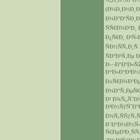
(Ð¼Ð¸Ð½Ð¸Ð
Ð¼Ð°ÐºÑÐ¸
ÑÑ€Ð¾ÐºÐ¸ 
Ð¿Ñ€Ð¸ Ð²Ñ‹
ÑÐ½ÑÑ‚Ð¸Ñ
ÑÐ°Ð¹Ñ‚Ðµ 
Ð—Ð°ÐºÐ»Ñ
Ð“Ð»Ð°Ð²Ð½
Ð±Ñ€Ð¾ÐºÐµÑ
Ð¼Ð°Ñ‚ÐµÑ€
Ð² Ð¾Ñ„ÑˆÐ
Ð²Ð½ÑƒÑˆÐ°
Ð¾Ñ‚ÑÑƒÑ‚Ñ
Ð´Ð°Ð½Ð½Ñ
Ñ€ÐµÐ³Ð¸Ñ