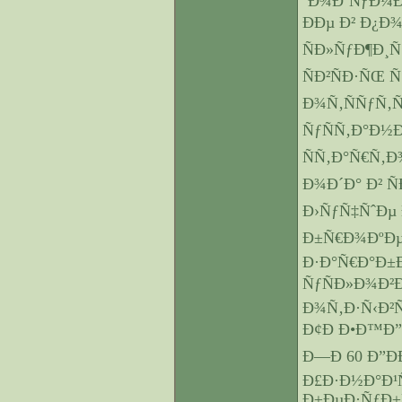
´Ð¾ÐºÑƒÐ¼Ð
ÐÐµ Ð² Ð¿
ÑÐ»ÑƒÐ¶Ð¸
ÑÐ²ÑÐ·ÑŒ 
Ð¾Ñ‚ÑÑƒÑ‚Ñ
ÑƒÑÑ‚Ð°Ð
ÑÑ‚Ð°Ñ€Ñ‚
Ð¾Ð´Ð° Ð² Ñ
Ð›ÑƒÑ‡ÑˆÐµ
Ð±Ñ€Ð¾ÐºÐµ
Ð·Ð°Ñ€Ð°Ð±
ÑƒÑÐ»Ð¾Ð²Ð
Ð¾Ñ‚Ð·Ñ‹Ð²Ñ‹
Ð¢Ð Ð•Ð™Ð”Ð
Ð—Ð 60 Ð”Ð
Ð£Ð·Ð½Ð°Ð¹
Ð±ÐµÐ·ÑƒÐ