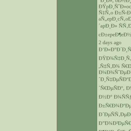
´Ð¸Ð», oÐ½Ð
ÐŸpÐ¸ÑˆÐ»o
Ñ‡Ñ‚o Ð±Ñ‹Ð»
aÑ„epÐ¸cÑ‚o
´apÐ¸Ð» ÑÑ‚
cÐ±epeÐ¶eÐ½
2 days ago
Ð’Ð»Ð°Ð´Ð¸Ñ
ÐŸÐ¾Ñ‡Ð¸Ñ‚Ð
,Ñ‡Ñ‚Ð¾ Ñ€
Ð¼Ð¾ÑˆÐµÐ
´Ð¸Ñ‡ÐµÑÐº
´Ñ€ÐµÑÐ°, 
Ð½Ð° Ð¾ÑÑ
Ð±Ñ€Ð¾ÐºÐµ
Ð´ÐµÑÑ‚Ðµ
Ð”Ð¾Ð²ÐµÑ€