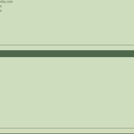
oday.com
m
m
1