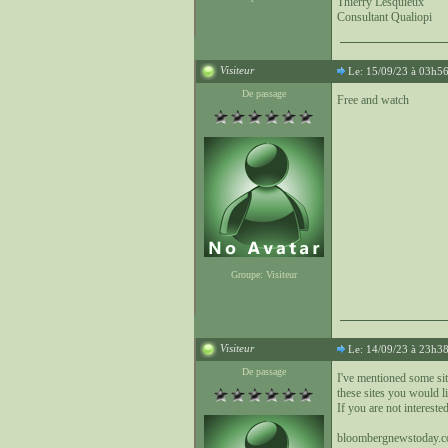
Thierry Lesquieux
Consultant Qualiopi
Visiteur
Le: 15/09/23 à 03h5
De passage
Free and watch
Groupe: Visiteur
Visiteur
Le: 14/09/23 à 23h3
De passage
I've mentioned some sit
these sites you would li
If you are not interested
bloombergnewstoday.