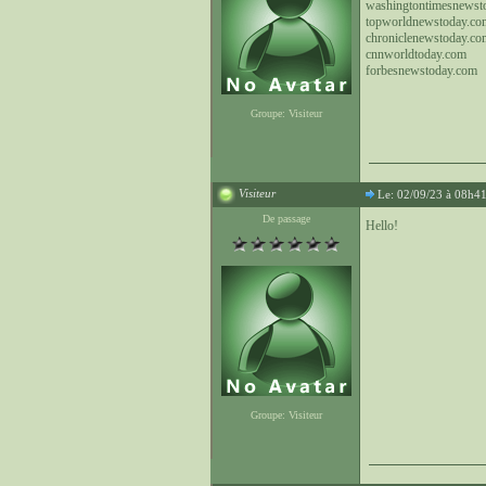
washingtontimesnewst
topworldnewstoday.co
chroniclenewstoday.co
cnnworldtoday.com
forbesnewstoday.com
Groupe: Visiteur
Visiteur
Le: 02/09/23 à 08h4
De passage
Hello!
Groupe: Visiteur