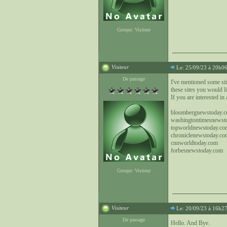
Groupe: Visiteur
Visiteur
Le: 25/09/23 à 20h0
De passage
I've mentioned some sit
these sites you would li
If you are interested in 
bloombergnewstoday.
washingtontimesnewst
topworldnewstoday.co
chroniclenewstoday.co
cnnworldtoday.com
forbesnewstoday.com
Groupe: Visiteur
Visiteur
Le: 20/09/23 à 16h2
De passage
Hello. And Bye.