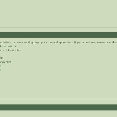
6
es below that are accepting guest posts,I would appreciate it if you would see them out and th
ke to post on.
any of these sites.
com
oday.com
m
m
7