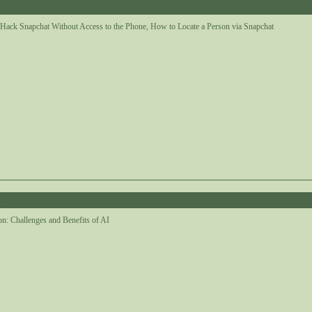
8
Hack Snapchat Without Access to the Phone, How to Locate a Person via Snapchat
8
n: Challenges and Benefits of AI