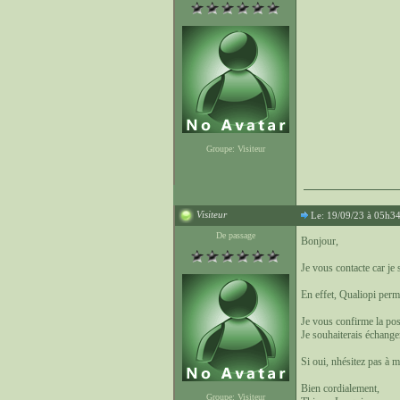
Groupe: Visiteur
Visiteur
Le: 19/09/23 à 05h3
De passage
Bonjour,
Je vous contacte car je 
En effet, Qualiopi perm
Je vous confirme la poss
Je souhaiterais échange
Si oui, nhésitez pas à m
Bien cordialement,
Groupe: Visiteur