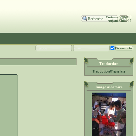
Visiteurs:
306880
Aujourd'hui:
97
Traduction
Traduction/Translate
Image aléatoire