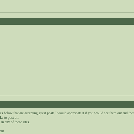
6
8
es below that are accepting guest posts,I would appreciate it if you would see them out and th
ke to post on.
 in any of these sites.
com