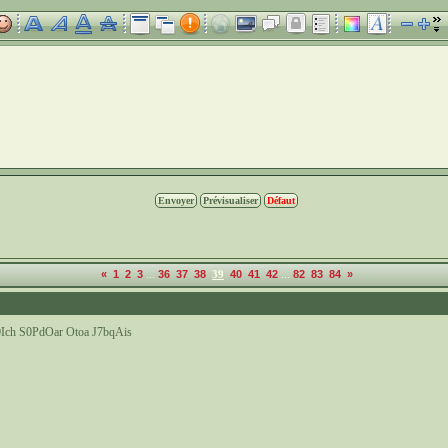
...
...
«
1
2
3
36
37
38
39
40
41
42
82
83
84
»
8
ch S0PdOar Otoa J7bqAis