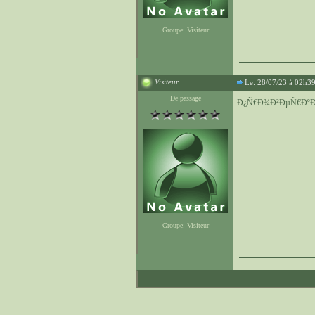
Groupe: Visiteur
Visiteur
Le: 28/07/23 à 02h3
De passage
Ð¿Ñ€Ð¾Ð²ÐµÑ€ÐºÐ
Groupe: Visiteur