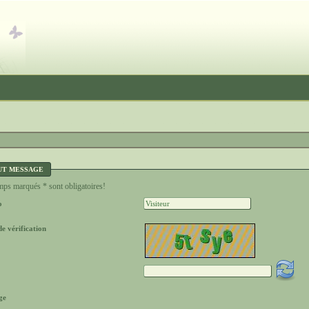
UT MESSAGE
ps marqués * sont obligatoires!
o
e vérification
ge