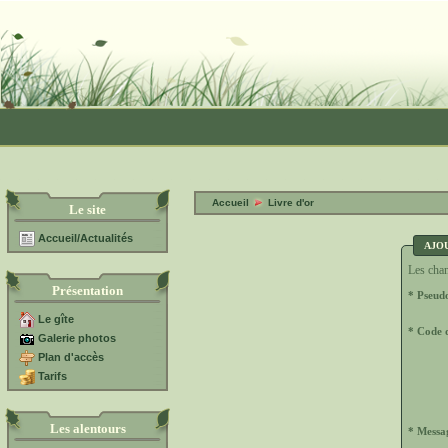
Accueil
Livre d'or
Le site
Accueil/Actualités
AJO
Les cham
Présentation
* Pseud
Le gîte
* Code d
Galerie photos
Plan d'accès
Tarifs
Les alentours
* Messa