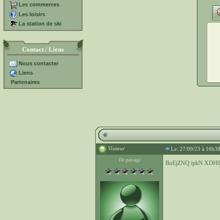
Les commerces
Les loisirs
La station de ski
Contact / Liens
Nous contacter
Liens
Partenaires
Visiteur
Le: 27/09/23 à 16h3
De passage
BoEjZNQ ipkN XDH0I