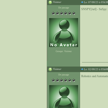
Visiteur
Le: 07/08/23 à 05h3
De passage
SNSPY[/url] - SnSpy: 
Groupe: Visiteur
Visiteur
Le: 02/08/23 à 05h0
De passage
Robotics and Automatio