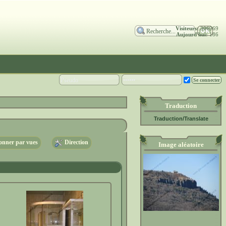
Visiteurs:
306969
Aujourd'hui:
186
Traduction
Traduction/Translate
nner par vues
Direction
Image aléatoire