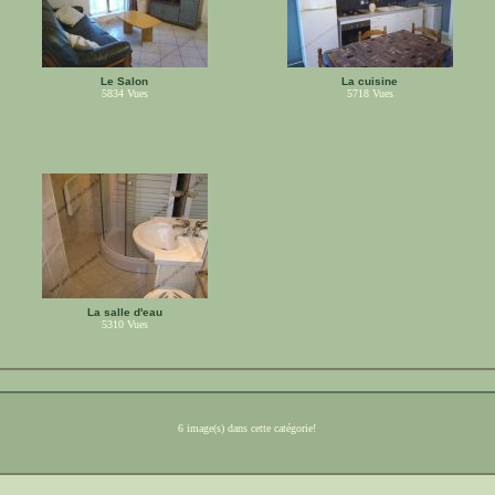
Le Salon
La cuisine
5834
Vues
5718
Vues
La salle d'eau
5310
Vues
6 image(s) dans cette catégorie!