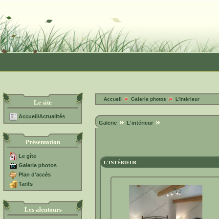
Accueil
Galerie photos
L'intérieur
Le site
Accueil/Actualités
»
»
Galerie
L'intérieur
Présentation
Le gîte
L'INTÉRIEUR
Galerie photos
Plan d'accès
Tarifs
Les alentours