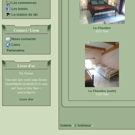
Les commerces
Les loisirs
La station de ski
La Chambre
Contact / Liens
6352
Vues
Nous contacter
Liens
Partenaires
Livre d'or
Par
Visiteur
Your next spin could make history.
DonÐ²Ð&#8218;â&#8222;¢t miss
out! Spin to Win Here ->
La Chambre (suite)
psee.io/8qtc2w
5528
Vues
Livre d'or
Galerie
L'intérieur
»
»