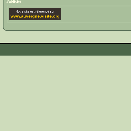
Publicité
Notre site est référencé sur
www.auvergne.visite.org