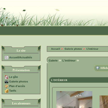
Accueil
Galerie photos
L'intérieur
Le site
Accueil/Actualités
»
»
Galerie
L'intérieur
Affich
Présentation
Le gîte
L'INTÉRIEUR
Galerie photos
Plan d'accès
Tarifs
Les alentours