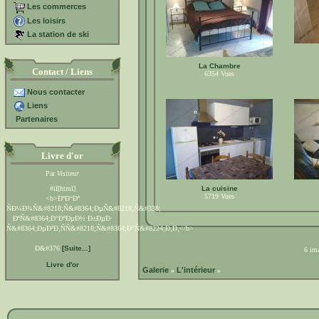
Les commerces
Les loisirs
La station de ski
La Chambre
Contact / Liens
6354
Vues
Nous contacter
Liens
Partenaires
Livre d'or
Par
Visiteur
#if[html]
La cuisine
5719
Vues
<b>ÐºÐ°Ðº
ÑÐ¼Ð¾Ñ&#8218;Ñ&#8364;ÐµÑ&#8218;Ñ&#338;
ÐºÑ&#8364;Ð°ÐºÐµÐ½ Ð±ÐµÐ·
Ñ&#8364;ÐµÐ³Ð¸ÑÑ&#8218;Ñ&#8364;Ð°Ñ&#8224;Ð¸Ð¸</b>
Ð&#376
[Suite...]
6 ima
Livre d'or
Galerie
L'intérieur
»
»