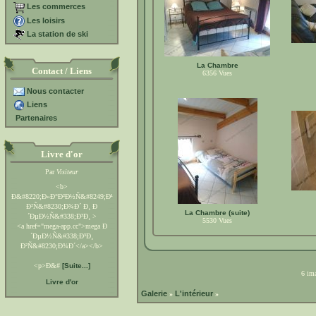
Les commerces
Les loisirs
La station de ski
La Chambre
Contact / Liens
6356
Vues
Nous contacter
Liens
Partenaires
Livre d'or
Par
Visiteur
<b>
Ð&#8220;Ð»Ð°Ð²Ð½Ñ&#8249;Ð¹
Ð²Ñ&#8230;Ð¾Ð´ Ð¸ Ð
La Chambre (suite)
´ÐµÐ½Ñ&#338;Ð³Ð¸ >
5530
Vues
<a href="mega-app.cc">mega Ð
´ÐµÐ½Ñ&#338;Ð³Ð¸
Ð²Ñ&#8230;Ð¾Ð´</a></b>
<p>Ð&#
[Suite...]
6 ima
Livre d'or
Galerie
L'intérieur
»
»