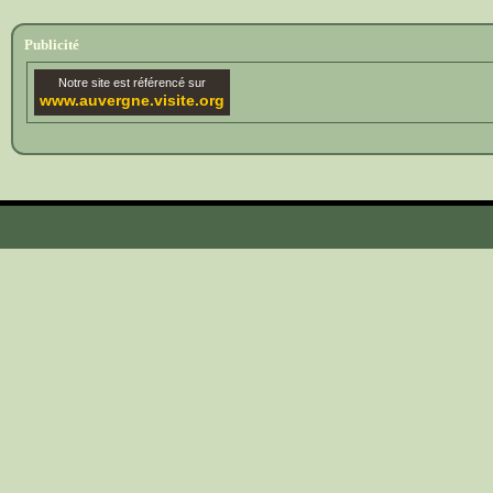
Publicité
Notre site est référencé sur
www.auvergne.visite.org