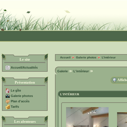
Accueil
Galerie photos
L'intérieur
Le site
Accueil/Actualités
»
»
Galerie
L'intérieur
Affich
Présentation
Le gîte
L'INTÉRIEUR
Galerie photos
Plan d'accès
Tarifs
Les alentours