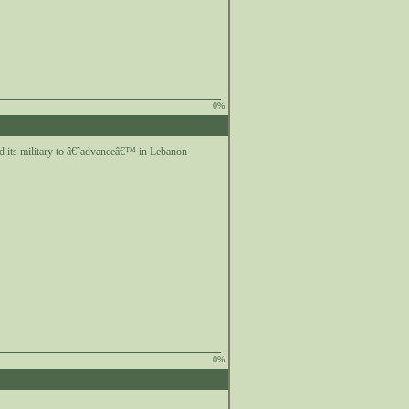
0%
ed its military to â€˜advanceâ€™ in Lebanon
0%