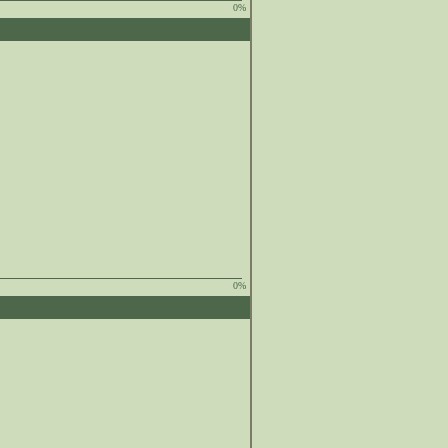
0%
0%