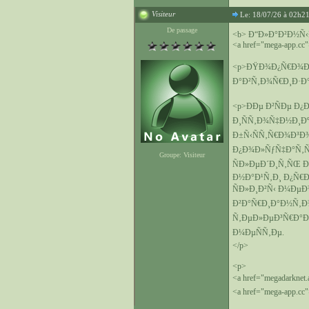
Visiteur
Le: 18/07/26 à 02h2
De passage
<b> Ð“Ð»Ð°Ð²Ð½Ñ
<a href="mega-app
<p>ÐŸÐ¾Ð¿Ñ€Ð¾Ð±
Ð°Ð²Ñ‚Ð¾Ñ€Ð¸Ð·Ð°
<p>ÐÐµ Ð²ÑÐµ Ð
Ð¸ÑÑ‚Ð¾Ñ‡Ð½Ð¸Ð
Ð±Ñ‹ÑÑ‚Ñ€Ð¾Ð³Ð
Ð¿Ð¾Ð»ÑƒÑ‡Ð°Ñ‚Ñ
Groupe: Visiteur
ÑÐ»ÐµÐ´Ð¸Ñ‚ÑŒ Ð
Ð½Ð°Ð¹Ñ‚Ð¸ Ð¿Ñ€
ÑÐ»Ð¸Ð²Ñ‹ Ð¼Ðµ
Ð²Ð°Ñ€Ð¸Ð°Ð½Ñ‚Ð
Ñ‚ÐµÐ»ÐµÐ³Ñ€Ð°Ð
Ð¼ÐµÑÑ‚Ðµ.
</p>
<p>
<a href="megadark
<a href="mega-app.c