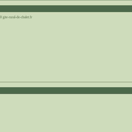
8
 gite-rural-de-chalet.fr
5