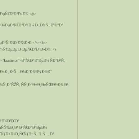
ÐµÑ€ÐºÐ°Ð»Ð¾.</p>
ÐµÐ»ÐµÐ³Ñ€Ð°Ð¼Ð¼ Ð±Ð¾Ñ‚ ÐºÐ°Ðº
 ÐšÐ ÐÐšÐ•Ð:</b><br>
Ð¾Ñ‡ÐµÐµ Ð·ÐµÑ€ÐºÐ°Ð»Ð¾: <a
krasite.cc">ÐºÑ€Ð°ÐºÐµÐ½ ÑÐ°Ð¹Ñ‚
Ð¸Ð»Ð¸ Ð²Ñ…Ð¾Ð´Ð¾Ð¼ Ð½Ð°
Ð¾Ñ‚Ð°ÑŽÑ‚ ÑÑ‚Ð°Ð±Ð¸Ð»ÑŒÐ½Ð¾ Ð²
ÐºÐ¾Ð³Ð´Ð°
¾ÑÑ‰Ð¸Ð¹ ÐºÑ€Ð°ÐºÐµÐ½
Ð´ÑƒÐ±Ð»Ð¸Ñ€ÑƒÐµÑ‚ Ð¸Ñ… Ð²