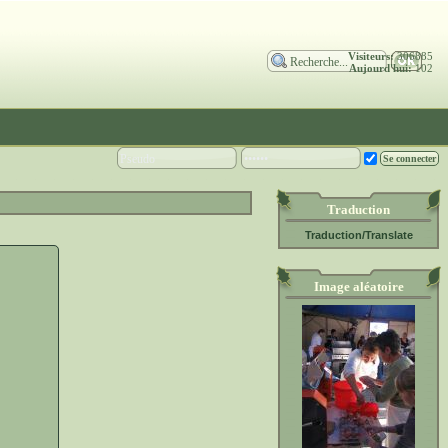
Visiteurs:
306885
Aujourd'hui:
102
Traduction
Traduction/Translate
Image aléatoire