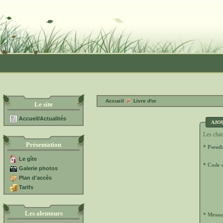
Accueil
Livre d'or
Le site
Accueil/Actualités
AJO
Les cham
Présentation
* Pseud
Le gîte
* Code d
Galerie photos
Plan d'accès
Tarifs
Les alentours
* Messa