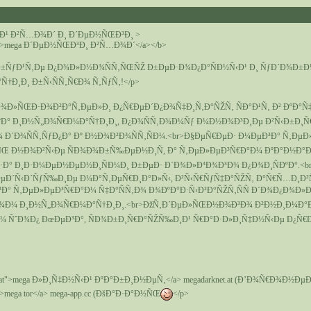
1
‹Ð¹ Ð²Ñ…Ð¾Ð´ Ð¸ Ð´ÐµÐ½ÑŒÐ³Ð¸ >
.cc">mega Ð´ÐµÐ½ÑŒÐ³Ð¸ Ð²Ñ…Ð¾Ð´</a></b>
ÑƒÐ¹Ñ‚Ðµ Ð¿Ð¾Ð»Ð½Ð¾ÑÑ‚ÑŒÑŽ Ð±ÐµÐ·Ð¾Ð¿Ð°ÑÐ½Ñ‹Ð¹ Ð¸ ÑƒÐ´Ð¾Ð±Ð½
Ñ†Ð¸Ð¸ Ð±Ñ‹ÑÑ‚Ñ€Ð¾ Ñ‚ÑƒÑ‚!</p>
¿Ð¾Ð»ÑŒÐ·Ð¾Ð²Ð°Ñ‚ÐµÐ»Ð¸ Ð¿Ñ€ÐµÐ´Ð¿Ð¾Ñ‡Ð¸Ñ‚Ð°ÑŽÑ‚ ÑÐ°Ð¹Ñ‚ Ð² ÐºÐ°
ºÐ° Ð¸Ð½Ñ„Ð¾Ñ€Ð¼Ð°Ñ†Ð¸Ð¸, Ð¿Ð¾ÑÑ‚Ð¾Ð¼Ñƒ Ð¼Ð½Ð¾Ð³Ð¸Ðµ Ð²Ñ‹Ð±Ð¸Ñ€Ð
¾ Ð´Ð¾ÑÑ‚ÑƒÐ¿Ð° Ðº Ð½Ð¾Ð²Ð¾ÑÑ‚ÑÐ¼.<br>Ð§ÐµÑ€ÐµÐ· Ð¼ÐµÐ³Ð° Ñ‚Ð
Œ Ð½Ð¾Ð²Ñ‹Ðµ ÑÐ¾Ð¾Ð±Ñ‰ÐµÐ½Ð¸Ñ, Ð° Ñ‚ÐµÐ»ÐµÐ³Ñ€Ð°Ð¼ ÐºÐ°Ð½Ð°Ð
·Ð° Ð¸Ð·Ð¼ÐµÐ½ÐµÐ½Ð¸ÑÐ¼Ð¸ Ð±ÐµÐ· Ð´Ð¾Ð»Ð³Ð¾Ð³Ð¾ Ð¿Ð¾Ð¸ÑÐºÐ°.<br>
ÐµÐ´Ñ‹Ð´ÑƒÑ‰Ð¸Ðµ Ð¼Ð°Ñ‚ÐµÑ€Ð¸Ð°Ð»Ñ‹, Ð²Ñ‹Ñ€ÑƒÑ‡Ð°ÑŽÑ‚ Ð°Ñ€Ñ…Ð¸Ð²
Ð³Ð° Ñ‚ÐµÐ»ÐµÐ³Ñ€Ð°Ð¼ Ñ‡Ð°ÑÑ‚Ð¾ Ð¾ÐºÐ°Ð·Ñ‹Ð²Ð°ÑŽÑ‚ÑÑ Ð´Ð¾Ð¿Ð¾
¾Ð¼ Ð¸Ð½Ñ„Ð¾Ñ€Ð¼Ð°Ñ†Ð¸Ð¸.<br>ÐžÑ‚Ð´ÐµÐ»ÑŒÐ½Ð¾Ð³Ð¾ Ð²Ð½Ð¸Ð¼Ð°Ð½
¼ ÑˆÐ¾Ð¿ ÐœÐµÐ³Ð°, ÑÐ¾Ð±Ð¸Ñ€Ð°ÑŽÑ‰Ð¸Ð¹ Ñ€Ð°Ð·Ð»Ð¸Ñ‡Ð½Ñ‹Ðµ Ð¿Ñ
net.at">mega Ð»Ð¸Ñ‡Ð½Ñ‹Ð¹ ÐºÐ°Ð±Ð¸Ð½ÐµÑ‚</a> megadarknet.at (Ð’Ð¾Ñ€Ð¾Ð½Ð
c">mega tor</a> mega-app.cc (ÐšÐ°Ð·Ð°Ð½ÑŒ
</p>