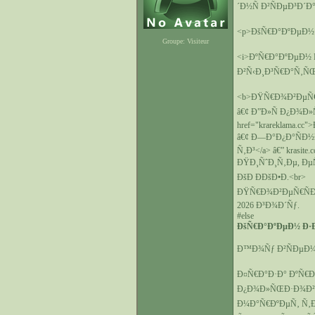
´Ð½Ñ Ð²ÑÐµÐ³Ð´Ð°
<p>ÐšÑ€Ð°ÐºÐµÐ½
Groupe: Visiteur
<i>ÐºÑ€Ð°ÐºÐµÐ½
Ð²Ñ‹Ð¸Ð³Ñ€Ð°Ñ‚ÑŒ
<b>ÐŸÑ€Ð¾Ð²ÐµÑ€Ð
â€¢ Ð”Ð»Ñ Ð¿Ð¾Ð
href="krareklama.c
â€¢ Ð—Ð°Ð¿Ð°ÑÐ½Ð
Ñ‚Ð³</a> â€” krasite.
ÐŸÐ¸ÑˆÐ¸Ñ‚Ðµ, Ð
ÐšÐ ÐÐšÐ•Ð.<br>
ÐŸÑ€Ð¾Ð²ÐµÑ€ÑÐ
2026 Ð³Ð¾Ð´Ñƒ.
#else
ÐšÑ€Ð°ÐºÐµÐ½ Ð·
Ð™Ð¾Ñƒ Ð²ÑÐµÐ
Ð¤Ñ€Ð°Ð·Ð° ÐºÑ€Ð
Ð¿Ð¾Ð»ÑŒÐ·Ð¾Ð²Ð
Ð¼Ð°Ñ€ÐºÐµÑ‚ Ñ‚Ð