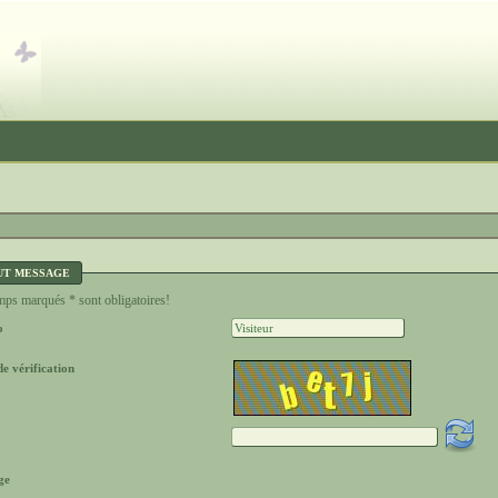
UT MESSAGE
ps marqués * sont obligatoires!
o
e vérification
ge