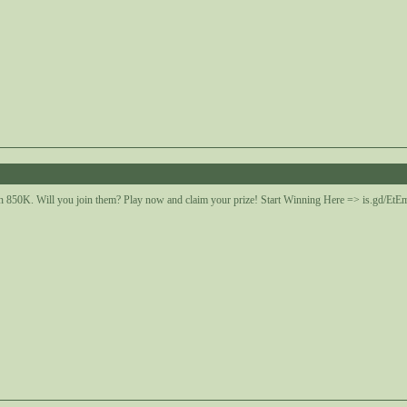
1
n 850K. Will you join them? Play now and claim your prize! Start Winning Here => is.gd/Et