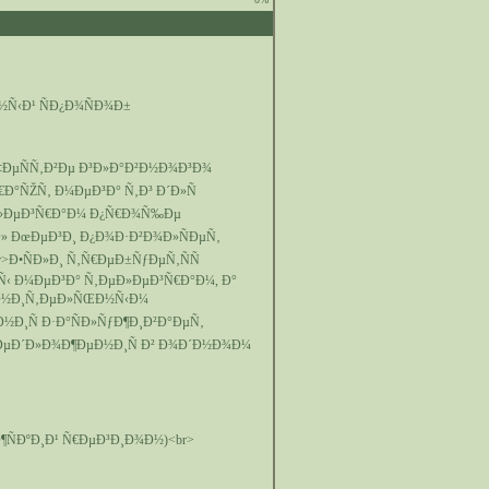
Ñ‹Ð¹ ÑÐ¿Ð¾ÑÐ¾Ð±
Ñ‡ÐµÑÑ‚Ð²Ðµ Ð³Ð»Ð°Ð²Ð½Ð¾Ð³Ð¾
°ÑŽÑ‚ Ð¼ÐµÐ³Ð° Ñ‚Ð³ Ð´Ð»Ñ
µÐ»ÐµÐ³Ñ€Ð°Ð¼ Ð¿Ñ€Ð¾Ñ‰Ðµ
» ÐœÐµÐ³Ð¸ Ð¿Ð¾Ð·Ð²Ð¾Ð»ÑÐµÑ‚
Ð•ÑÐ»Ð¸ Ñ‚Ñ€ÐµÐ±ÑƒÐµÑ‚ÑÑ
Ñ‹ Ð¼ÐµÐ³Ð° Ñ‚ÐµÐ»ÐµÐ³Ñ€Ð°Ð¼, Ð°
Ð»Ð½Ð¸Ñ‚ÐµÐ»ÑŒÐ½Ñ‹Ð¼
Ð¸Ñ Ð·Ð°ÑÐ»ÑƒÐ¶Ð¸Ð²Ð°ÐµÑ‚
€ÐµÐ´Ð»Ð¾Ð¶ÐµÐ½Ð¸Ñ Ð² Ð¾Ð´Ð½Ð¾Ð¼
µÐ¶ÑÐºÐ¸Ð¹ Ñ€ÐµÐ³Ð¸Ð¾Ð½)<br>