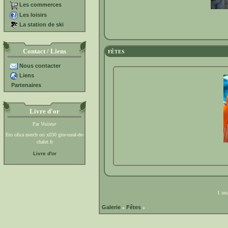
Les commerces
Les loisirs
La station de ski
Contact / Liens
FÊTES
Nous contacter
Liens
Partenaires
Livre d'or
Par
Visiteur
Eto ofica merch ori x030 gite-rural-de-
chalet.fr
Livre d'or
1 ima
Galerie
Fêtes
»
»