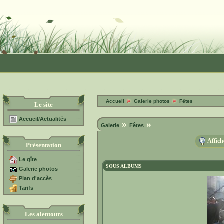
Accueil
Galerie photos
Fêtes
Le site
Accueil/Actualités
»
»
Galerie
Fêtes
Affich
Présentation
Le gîte
SOUS ALBUMS
Galerie photos
Plan d'accès
Tarifs
Les alentours