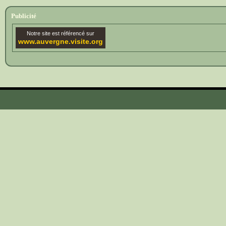
Publicité
Notre site est référencé sur
www.auvergne.visite.org