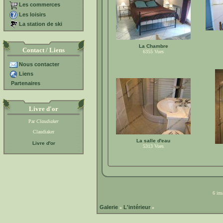
Les commerces
Les loisirs
La station de ski
La Chambre
Contact / Liens
6355
Vues
Nous contacter
Liens
Partenaires
Livre d'or
Par
Claudiaker
Claudiaker
La salle d'eau
Livre d'or
5313
Vues
6 ima
Galerie
L'intérieur
»
»