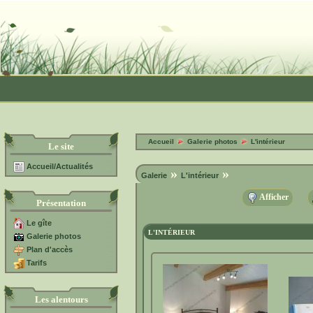
Accueil
Galerie photos
L'intérieur
Le site
Accueil/Actualités
»
»
Galerie
L'intérieur
Afficher
Présentation
Le gîte
L'INTÉRIEUR
Galerie photos
Plan d'accès
Tarifs
Les alentours