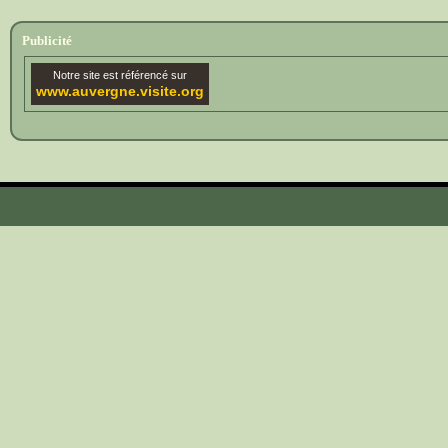
Publicité
Notre site est référencé sur
www.auvergne.visite.org