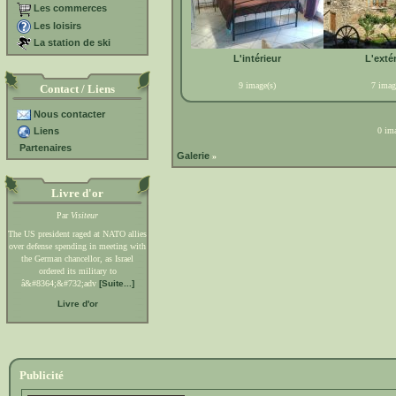
Les commerces
Les loisirs
La station de ski
L'intérieur
L'exté
9 image(s)
7 imag
Contact / Liens
Nous contacter
Liens
0 ima
Partenaires
Galerie
»
Livre d'or
Par
Visiteur
The US president raged at NATO allies
over defense spending in meeting with
the German chancellor, as Israel
ordered its military to
â&#8364;&#732;adv
[Suite...]
Livre d'or
Publicité