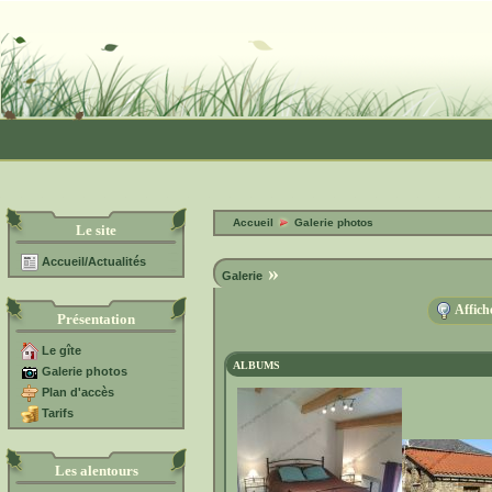
Accueil
Galerie photos
Le site
Accueil/Actualités
»
Galerie
Affich
Présentation
Le gîte
ALBUMS
Galerie photos
Plan d'accès
Tarifs
Les alentours